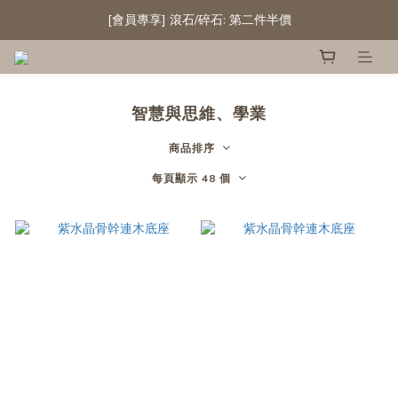
成為會員 首次購物滿HK$300即享10%折扣! 
[會員專享] 滾石/碎石: 第二件半價
精選白水晶晶簇及晶球 低至六折
成為會員 首次購物滿HK$300即享10%折扣! 
智慧與思維、學業
商品排序
每頁顯示 48 個