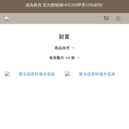
成為會員 首次購物滿HK$300即享10%折扣! 
[會員專享] 滾石/碎石: 第二件半價
精選白水晶晶簇及晶球 低至六折
成為會員 首次購物滿HK$300即享10%折扣! 
財富
商品排序
每頁顯示 48 個