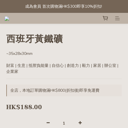
成為會員 首次購物滿HK$300即享10%折扣! 
成為會員 首次購物滿HK$300即享10%折扣! 
[會員專享] 滾石/碎石: 第二件半價
精選白水晶晶簇及晶球 低至六折
西班牙黃鐵礦
成為會員 首次購物滿HK$300即享10%折扣! 
~35x28x30mm
財富 | 生意 | 抵禦負能量 | 自信心 | 創造力 | 毅力 | 家居 | 辦公室 | 
企業家
全店，本地訂單購物滿HK$800(折扣後)即享免運費
HK$188.00