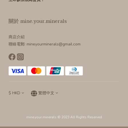
關於 mine.your.minerals
商店介紹
聯絡電郵: mineyourminerals@gmail.com
$
HKD
繁體中文
mine.your.minerals © 2023 All Rights Reserved