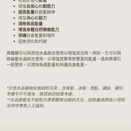
有助於吸引
財富
增強
自信心
和
創造力
提高能量
和振奮精神
增加
決心
和
毅力
清除負面能量
增強身體自然療癒能力
保護
自身能量和場所
促進消化和代謝
黃鐵礦可以與其他水晶結合使用以增強其功效。例如，它可以與
綠幽靈水晶結合使用，以增強其繁榮和豐富的能量。或與黑曜石
一起使用，以清除負面能量和保護自身能量。
*天然水晶礦物並無絕對完美，含棉絮、冰裂、黑點、礦缺、礦坑
等幾乎不可避免，購買前請慎重考慮。
**水晶療癒並不能取代專業醫療治療的方法，請根據身體或心理情
況尋求專業人士協助。