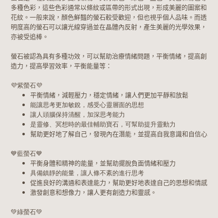
多種色彩，這些色彩通常以條紋或區帶的形式出現，形成美麗的圖案和
花紋。一般來說，顏色鮮豔的螢石較受歡迎，但也視乎個人品味。而透
明度高的螢石可以讓光線穿過並在晶體內反射，產生美麗的光學效果，
亦被受追棒。
螢石被認為具有多種功效，可以幫助治療情緒問題，平衡情緒，提高創
造力，提高學習效率，平衡能量等：
💜
紫螢石
💜
平衡情緒，減輕壓力，穩定情緒，讓人們更加平靜和放鬆
能讓思考更加敏銳，感受心靈層面的思想
讓人頭腦保持清醒，加深思考能力
是靈修、冥想時的最佳輔助寶石，可幫助提升靈動力
幫助更好地了解自己，發現內在潛能，並提高自我意識和自信心
💙
藍螢石
💙
平衡身體和精神的能量，並幫助擺脫負面情緒和壓力
具備鎮靜的能量，讓人條不紊的進行思考
促進良好的溝通和表達能力，幫助更好地表達自己的思想和情感
激發創意和想像力，讓人更有創造力和靈感。
💚
綠螢石
💚