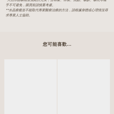
*天然水晶礦物並無絕對完美，含棉絮、冰裂、黑點、礦缺、礦坑等幾
乎不可避免，購買前請慎重考慮。
**水晶療癒並不能取代專業醫療治療的方法，請根據身體或心理情況尋
求專業人士協助。
您可能喜歡...