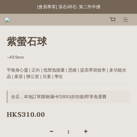
成為會員 首次購物滿HK$300即享10%折扣! 
[會員專享] 滾石/碎石: 第二件半價
精選白水晶晶簇及晶球 低至六折
成為會員 首次購物滿HK$300即享10%折扣! 
紫螢石球
~49.9mm
平衡身心靈 | 正向 | 抵禦負能量 | 思維 | 提高學習效率 | 多功能水
晶 | 家居 | 辦公室 | 兒童 | 學生
全店，本地訂單購物滿HK$800(折扣後)即享免運費
HK$310.00