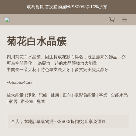
成為會員 首次購物滿HK$300即享10%折扣! 
成為會員 首次購物滿HK$300即享10%折扣! 
[會員專享] 滾石/碎石: 第二件半價
精選白水晶晶簇及晶球 低至六折
菊花白水晶簇
成為會員 首次購物滿HK$300即享10%折扣! 
四川菊花白水晶簇、因生長成花狀而得名，既是漂亮的飾品、亦
可為空間淨化 、為擺放一起的水晶礦物放大能量
中間長一朵大花｜特色單支長大牙｜多支完美雙尖晶牙
~65x55x41mm
放大能量 | 淨化 | 思維 | 健康 | 正向 | 抵禦負能量 | 事業 | 全能水晶 
| 家居 | 辦公室 | 兒童
全店，本地訂單購物滿HK$800(折扣後)即享免運費