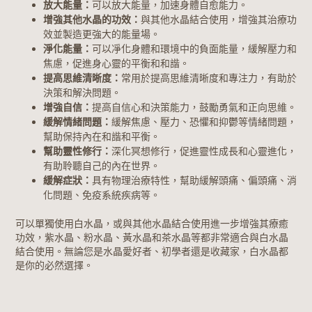
放大能量：
可以放大能量，加速身體自愈能力。
增強其他水晶的功效：
與其他水晶結合使用，增強其治療功
效並製造更強大的能量場。
淨化能量：
可以凈化身體和環境中的負面能量，緩解壓力和
焦慮，促進身心靈的平衡和和諧。
提高思維清晰度：
常用於提高思維清晰度和專注力，有助於
決策和解決問題。
增強自信：
提高自信心和決策能力，鼓勵勇氣和正向思維。
緩解情緒問題：
緩解焦慮、壓力、恐懼和抑鬱等情緒問題，
幫助保持內在和諧和平衡。
幫助靈性修行：
深化冥想修行，促進靈性成長和心靈進化，
有助聆聽自己的內在世界。
緩解症狀：
具有物理治療特性，幫助緩解頭痛、偏頭痛、消
化問題、免疫系統疾病等。
可以單獨使用白水晶，或與其他水晶結合使用進一步增強其療癒
功效，紫水晶、粉水晶、黃水晶和茶水晶等都非常適合與白水晶
結合使用。無論您是水晶愛好者、初學者還是收藏家，白水晶都
是你的必然選擇。