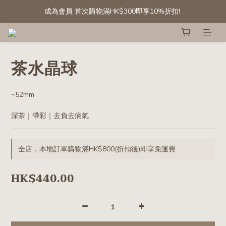
成為會員 首次購物滿HK$300即享10%折扣! 
成為會員 首次購物滿HK$300即享10%折扣! 
[會員專享] 滾石/碎石: 第二件半價
精選白水晶晶簇及晶球 低至六折
茶水晶球
成為會員 首次購物滿HK$300即享10%折扣! 
~52mm
深茶｜帶彩｜去負去病氣
全店，本地訂單購物滿HK$800(折扣後)即享免運費
HK$440.00