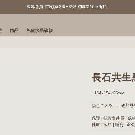
成為會員 首次購物滿HK$300即享10%折扣! 
成為會員 首次購物滿HK$300即享10%折扣! 
[會員專享] 滾石/碎石: 第二件半價
柱
飾品
各種水晶礦物
精選白水晶晶簇及晶球 低至六折
成為會員 首次購物滿HK$300即享10%折扣! 
長石共生
~104x154x65mm
顏色全天然 - 不經加
保護 | 抵禦負能量 | 保持
健康 | 家居 | 睡房 | 辦