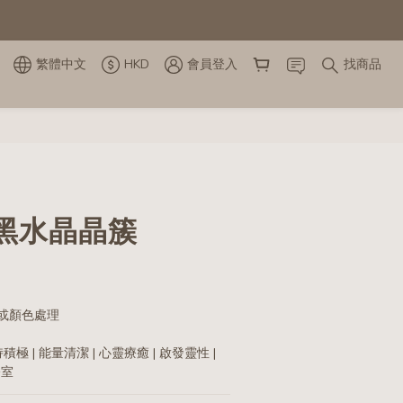
繁體中文
HKD
會員登入
找商品
黑水晶晶簇
熱或顏色處理
積極 | 能量清潔 | 心靈療癒 | 啟發靈性 | 
公室