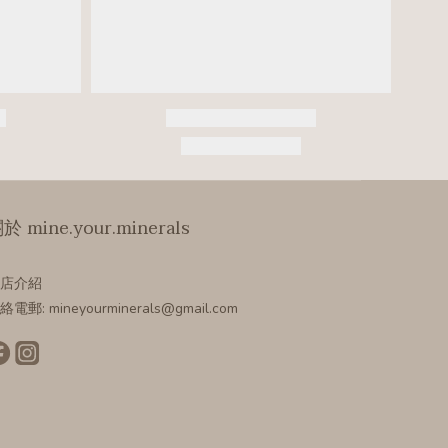
於 mine.your.minerals
店介紹
絡電郵: mineyourminerals@gmail.com