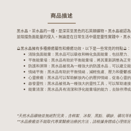
商品描述
黑水晶，茶水晶的一種，是深茶至黑色的石英類礦物。黑水晶被認為
並阻擋負面能量的侵入。無論是在日常生活中還是靈性實踐中，黑水
🔮黑水晶擁有多種療癒屬性和療癒功效，以下是一些常見的特點🔮：
清除負面能量：黑水晶可以吸收和轉化負面能量，包括壓力、
平衡能量場：黑水晶有助於平衡能量場，將其重新調整為正常
防護和屏障：黑水晶被視為一種強大的防護水晶，可以建立能
情緒平衡：黑水晶有助於平衡情緒，減輕焦慮、壓力和憂鬱感
心靈療癒：黑水晶可以幫助解放內心的壓抑情緒，促進心靈的
啟發靈性：黑水晶被視為一種強大的靈性工具，可以幫助連接
能量清潔：黑水晶具有清潔和淨化能量場的能力，去除停滯或
*天然水晶礦物並無絕對完美，含棉絮、冰裂、黑點、礦缺、礦坑等
**水晶療癒並不能取代專業醫療治療的方法，請根據身體或心理情