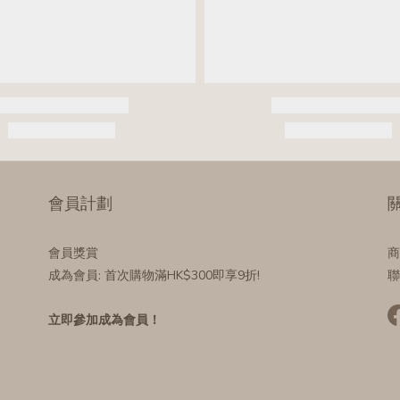
會員計劃
關
會員獎賞
商
成為會員
: 首次購物滿HK$300即享9折!
聯
立即參加成為會員！