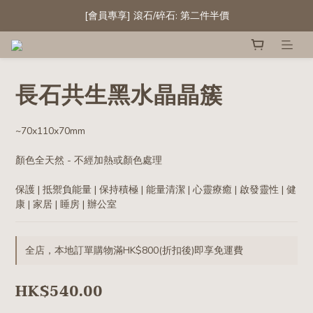
成為會員 首次購物滿HK$300即享10%折扣! 
[會員專享] 滾石/碎石: 第二件半價
精選白水晶晶簇及晶球 低至六折
成為會員 首次購物滿HK$300即享10%折扣! 
長石共生黑水晶晶簇
~70x110x70mm
顏色全天然 - 不經加熱或顏色處理
保護 | 抵禦負能量 | 保持積極 | 能量清潔 | 心靈療癒 | 啟發靈性 | 健
康 | 家居 | 睡房 | 辦公室
全店，本地訂單購物滿HK$800(折扣後)即享免運費
HK$540.00