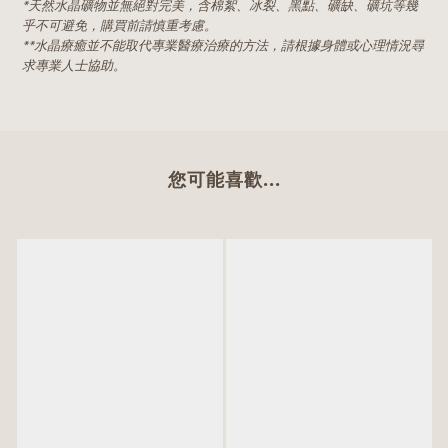
*天然水晶礦物並無絕對完美，含棉絮、冰裂、黑點、礦缺、礦坑等幾
乎不可避免，購買前請慎重考慮。
**水晶療癒並不能取代專業醫療治療的方法，請根據身體或心理情況尋
求專業人士協助。
您可能喜歡...