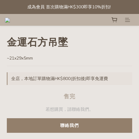
成為會員 首次購物滿HK$300即享10%折扣! 
成為會員 首次購物滿HK$300即享10%折扣! 
[會員專享] 滾石/碎石: 第二件半價
精選白水晶晶簇及晶球 低至六折
金運石方吊墜
成為會員 首次購物滿HK$300即享10%折扣! 
~21x29x5mm
全店，本地訂單購物滿HK$800(折扣後)即享免運費
售完
若想購買，請聯絡我們。
聯絡我們