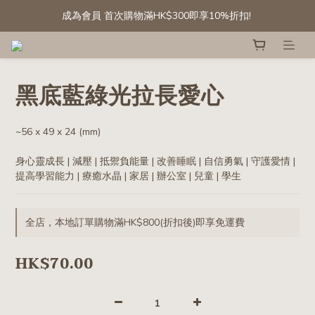
成為會員 首次購物滿HK$300即享10%折扣! 
成為會員 首次購物滿HK$300即享10%折扣! 
[會員專享] 滾石/碎石: 第二件半價
精選白水晶晶簇及晶球 低至六折
黑底藍綠光拉長愛心
成為會員 首次購物滿HK$300即享10%折扣! 
~56 x 49 x 24 (mm)
身心靈成長 | 減壓 | 抵禦負能量 | 改善睡眠 | 自信勇氣 | 守護愛情 | 
提高學習能力 | 療癒水晶 | 家居 | 辦公室 | 兒童 | 學生
全店，本地訂單購物滿HK$800(折扣後)即享免運費
HK$70.00