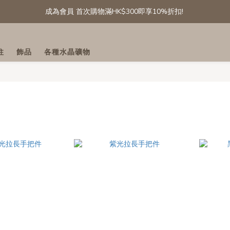
成為會員 首次購物滿HK$300即享10%折扣! 
成為會員 首次購物滿HK$300即享10%折扣! 
[會員專享] 滾石/碎石: 第二件半價
柱
飾品
各種水晶礦物
精選白水晶晶簇及晶球 低至六折
成為會員 首次購物滿HK$300即享10%折扣! 