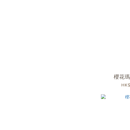
櫻花
HK$