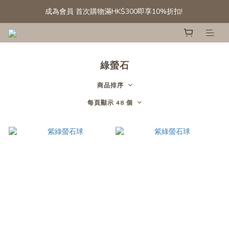
成為會員 首次購物滿HK$300即享10%折扣! 
成為會員 首次購物滿HK$300即享10%折扣! 
[會員專享] 滾石/碎石: 第二件半價
精選白水晶晶簇及晶球 低至六折
綠螢石
成為會員 首次購物滿HK$300即享10%折扣! 
商品排序
每頁顯示 48 個