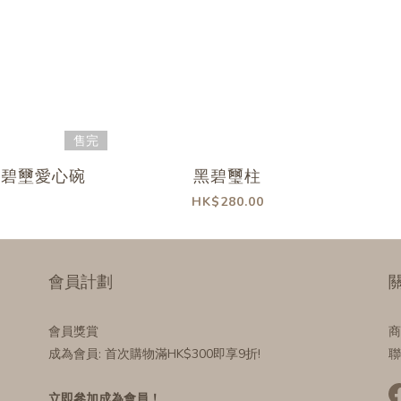
售完
黑碧壐愛心碗
黑碧璽柱
HK$280.00
會員計劃
關
會員獎賞
商
成為會員
: 首次購物滿HK$300即享9折!
聯
立即參加成為會員！