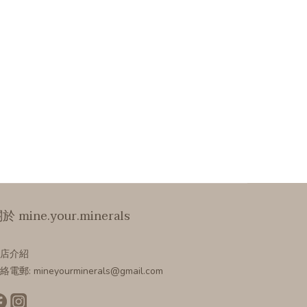
於 mine.your.minerals
店介紹
絡電郵: mineyourminerals@gmail.com