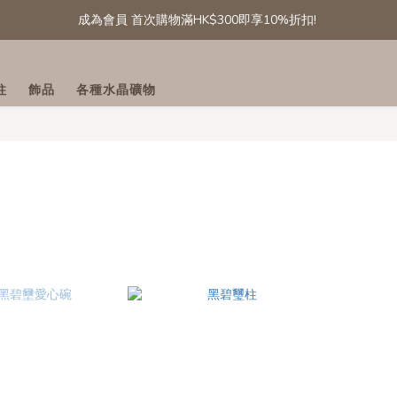
成為會員 首次購物滿HK$300即享10%折扣! 
成為會員 首次購物滿HK$300即享10%折扣! 
[會員專享] 滾石/碎石: 第二件半價
柱
飾品
各種水晶礦物
精選白水晶晶簇及晶球 低至六折
成為會員 首次購物滿HK$300即享10%折扣! 