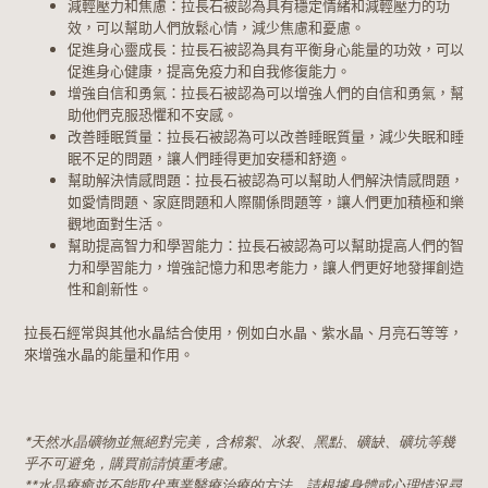
減輕壓力和焦慮：拉長石被認為具有穩定情緒和減輕壓力的功
效，可以幫助人們放鬆心情，減少焦慮和憂慮。
促進身心靈成長：拉長石被認為具有平衡身心能量的功效，可以
促進身心健康，提高免疫力和自我修復能力。
增強自信和勇氣：拉長石被認為可以增強人們的自信和勇氣，幫
助他們克服恐懼和不安感。
改善睡眠質量：拉長石被認為可以改善睡眠質量，減少失眠和睡
眠不足的問題，讓人們睡得更加安穩和舒適。
幫助解決情感問題：拉長石被認為可以幫助人們解決情感問題，
如愛情問題、家庭問題和人際關係問題等，讓人們更加積極和樂
觀地面對生活。
幫助提高智力和學習能力：拉長石被認為可以幫助提高人們的智
力和學習能力，增強記憶力和思考能力，讓人們更好地發揮創造
性和創新性。
拉長石經常與其他水晶結合使用，例如白水晶、紫水晶、月亮石等等，
來增強水晶的能量和作用。
*天然水晶礦物並無絕對完美，含棉絮、冰裂、黑點、礦缺、礦坑等幾
乎不可避免，購買前請慎重考慮。
**水晶療癒並不能取代專業醫療治療的方法，請根據身體或心理情況尋