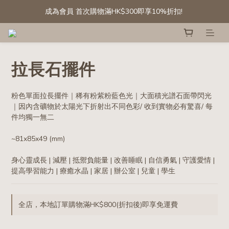
成為會員 首次購物滿HK$300即享10%折扣! 
成為會員 首次購物滿HK$300即享10%折扣! 
[會員專享] 滾石/碎石: 第二件半價
精選白水晶晶簇及晶球 低至六折
拉長石擺件
成為會員 首次購物滿HK$300即享10%折扣! 
粉色單面拉長擺件｜稀有粉紫粉藍色光｜大面積光譜石面帶閃光
｜因內含礦物於太陽光下折射出不同色彩/ 收到實物必有驚喜/ 每
件均獨一無二
~81x85x49 (mm)
身心靈成長 | 減壓 | 抵禦負能量 | 改善睡眠 | 自信勇氣 | 守護愛情 | 
提高學習能力 | 療癒水晶 | 家居 | 辦公室 | 兒童 | 學生
全店，本地訂單購物滿HK$800(折扣後)即享免運費